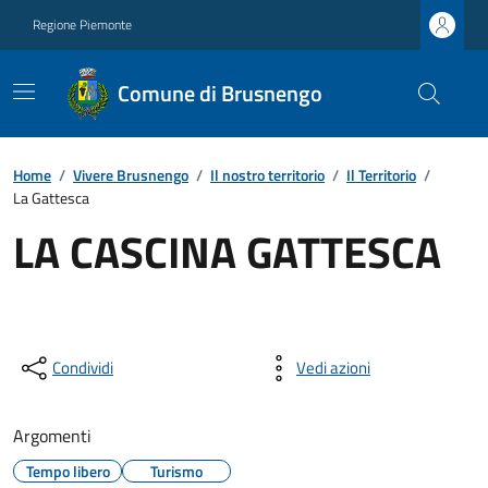
Regione Piemonte
Comune di Brusnengo
Home
/
Vivere Brusnengo
/
Il nostro territorio
/
Il Territorio
/
La Gattesca
LA CASCINA GATTESCA
Condividi
Vedi azioni
Argomenti
Tempo libero
Turismo