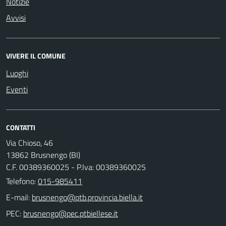
Notizie
Avvisi
VIVERE IL COMUNE
Luoghi
Eventi
CONTATTI
Via Chioso, 46
13862 Brusnengo (BI)
C.F. 00389360025 - P.Iva: 00389360025
Telefono:
015-985411
E-mail:
PEC: