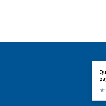
Qu
pa
Valut
Valu