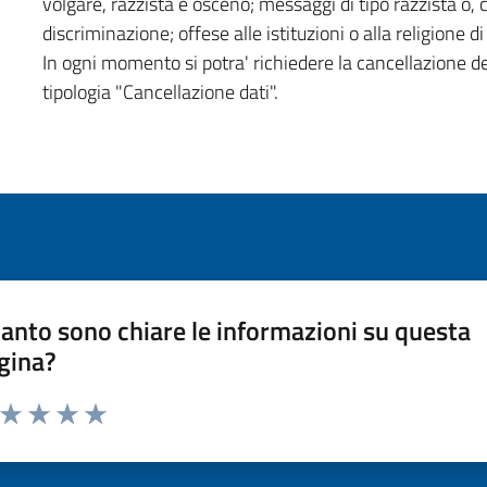
volgare, razzista e osceno; messaggi di tipo razzista o,
discriminazione; offese alle istituzioni o alla religione 
In ogni momento si potra' richiedere la cancellazione d
tipologia "Cancellazione dati".
anto sono chiare le informazioni su questa
gina?
a da 1 a 5 stelle la pagina
ta 1 stelle su 5
Valuta 2 stelle su 5
Valuta 3 stelle su 5
Valuta 4 stelle su 5
Valuta 5 stelle su 5