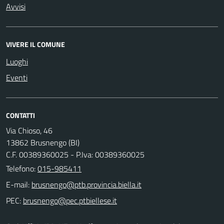
Avvisi
VIVERE IL COMUNE
Luoghi
Eventi
CONTATTI
Via Chioso, 46
13862 Brusnengo (BI)
C.F. 00389360025 - P.Iva: 00389360025
Telefono:
015-985411
E-mail:
PEC: