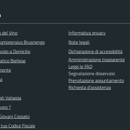
I
à del Vino
Informativa privacy
 Comprensivo Brusnengo
Note legali
vizio a Domicilio
Dichiarazione di accessibilità
Amministrazione trasparente
atico Biellese
Leggi le FAQ
emonte
Segnalazione disservizio
la
Prenotazione appuntamento
Richiesta d'assistenza
ti Valsesia
voro ?
Giovani Cossato
l tuo Codice Fiscale