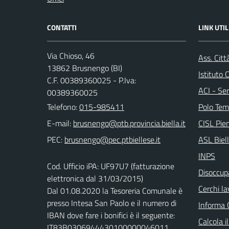
CONTATTI
LINK UTIL
Via Chioso, 46
Ass. Citt
13862 Brusnengo (BI)
Istituto
C.F. 00389360025 - P.Iva:
ACI - Ser
00389360025
Telefono:
015-985411
Polo Tem
E-mail:
CISL Pi
PEC:
ASL Biel
INPS
Cod. Ufficio iPA: UF97U7 (fatturazione
Disoccupa
elettronica dal 31/03/2015)
Cerchi la
Dal 01.08.2020 la Tesoreria Comunale è
presso Intesa San Paolo e il numero di
Informa 
IBAN dove fare i bonifici è il seguente:
Calcola i
IT83B0306944430100000046011