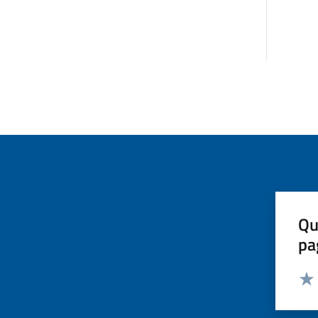
Qu
pa
Valut
Valu