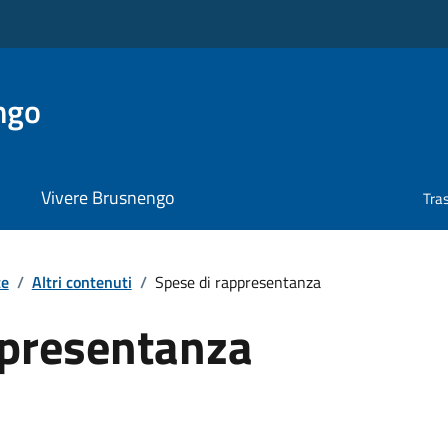
ngo
Vivere Brusnengo
Tra
te
/
Altri contenuti
/
Spese di rappresentanza
ppresentanza