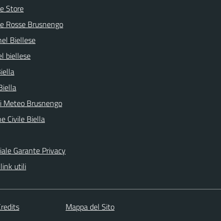
e Store
ve Rosse Brusnengo
nel Biellese
l biellese
iella
Biella
ni Meteo Brusnengo
e Civile Biella
ciale Garante Privacy
link utili
redits
Mappa del Sito