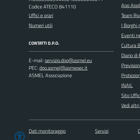
App Appl
Codice ATECO 841110
Uffici e orari
Team Ri
Numeri utili
I Borghi 
Eventi ne
CONTATTI D.P.O.
Cultura B
Diario di 
E-mail:
Previsio
PEC:
ASMEL Associazione
Protezion
INAIL
Sito Uffi
Vedi altri 
Dati monitoraggio
Servizi
C