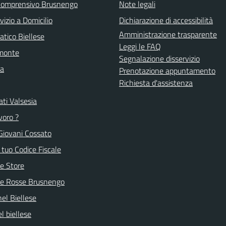
 Comprensivo Brusnengo
Note legali
vizio a Domicilio
Dichiarazione di accessibilità
Amministrazione trasparente
atico Biellese
Leggi le FAQ
emonte
Segnalazione disservizio
la
Prenotazione appuntamento
Richiesta d'assistenza
ti Valsesia
voro ?
Giovani Cossato
l tuo Codice Fiscale
e Store
ve Rosse Brusnengo
nel Biellese
l biellese