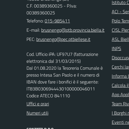
Istituto
C.F. 00389360025 - P.Iva:
ACI - Ser
00389360025
Telefono:
015-985411
Polo Tem
E-mail:
CISL Pi
PEC:
ASL Biel
INPS
Cod. Ufficio iPA: UF97U7 (fatturazione
Disoccupa
elettronica dal 31/03/2015)
Cerchi la
Dal 01.08.2020 la Tesoreria Comunale è
presso Intesa San Paolo e il numero di
Informa 
IBAN dove fare i bonifici è il seguente:
Calcola i
IT83B0306944430100000046011
App Appl
Codice ATECO 841110
Uffici e orari
Team Ri
Numeri utili
I Borghi 
Eventi ne