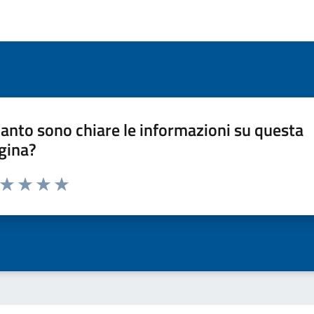
anto sono chiare le informazioni su questa
gina?
a da 1 a 5 stelle la pagina
ta 1 stelle su 5
Valuta 2 stelle su 5
Valuta 3 stelle su 5
Valuta 4 stelle su 5
Valuta 5 stelle su 5