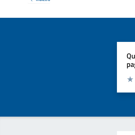
Qu
pa
Valut
Valu