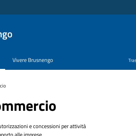
ngo
Vivere Brusnengo
Tra
cio
ommercio
torizzazioni e concessioni per attività
pporto alle imprese.