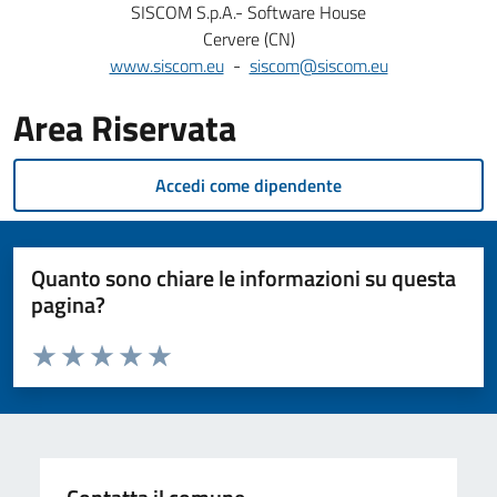
SISCOM S.p.A.- Software House
Cervere (CN)
www.siscom.eu
-
siscom@siscom.eu
Area Riservata
Accedi come dipendente
Quanto sono chiare le informazioni su questa
pagina?
Valuta da 1 a 5 stelle la pagina
Valuta 1 stelle su 5
Valuta 2 stelle su 5
Valuta 3 stelle su 5
Valuta 4 stelle su 5
Valuta 5 stelle su 5