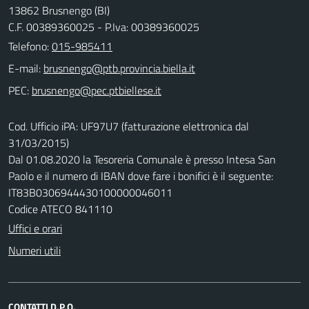
13862 Brusnengo (BI)
C.F. 00389360025 - P.Iva: 00389360025
Telefono:
015-985411
E-mail:
PEC:
Cod. Ufficio iPA: UF97U7 (fatturazione elettronica dal
31/03/2015)
Dal 01.08.2020 la Tesoreria Comunale è presso Intesa San
Paolo e il numero di IBAN dove fare i bonifici è il seguente:
IT83B0306944430100000046011
Codice ATECO 841110
Uffici e orari
Numeri utili
CONTATTI D.P.O.