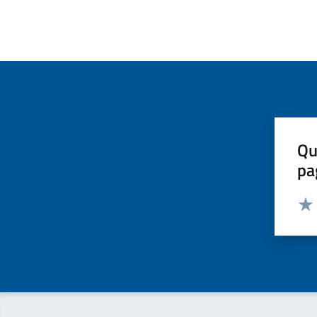
Qu
pa
Valut
Valu