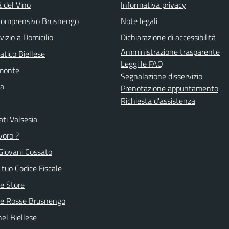
à del Vino
Informativa privacy
 Comprensivo Brusnengo
Note legali
vizio a Domicilio
Dichiarazione di accessibilità
Amministrazione trasparente
atico Biellese
Leggi le FAQ
emonte
Segnalazione disservizio
la
Prenotazione appuntamento
Richiesta d'assistenza
ti Valsesia
voro ?
Giovani Cossato
l tuo Codice Fiscale
e Store
ve Rosse Brusnengo
nel Biellese