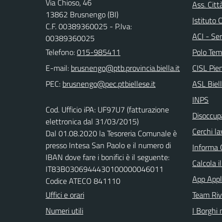
Via Chioso, 46
Ass. Citt
13862 Brusnengo (BI)
Istituto
C.F. 00389360025 - P.Iva:
ACI - Ser
00389360025
Telefono:
015-985411
Polo Tem
E-mail:
CISL Pi
PEC:
ASL Biel
INPS
Cod. Ufficio iPA: UF97U7 (fatturazione
Disoccupa
elettronica dal 31/03/2015)
Cerchi la
Dal 01.08.2020 la Tesoreria Comunale è
presso Intesa San Paolo e il numero di
Informa 
IBAN dove fare i bonifici è il seguente:
Calcola i
IT83B0306944430100000046011
App Appl
Codice ATECO 841110
Uffici e orari
Team Ri
Numeri utili
I Borghi 