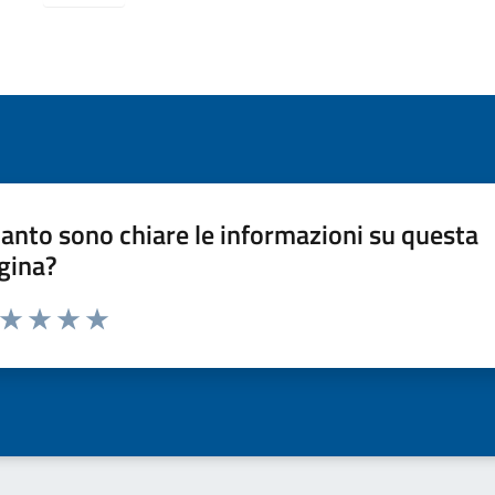
anto sono chiare le informazioni su questa
gina?
a da 1 a 5 stelle la pagina
ta 1 stelle su 5
Valuta 2 stelle su 5
Valuta 3 stelle su 5
Valuta 4 stelle su 5
Valuta 5 stelle su 5