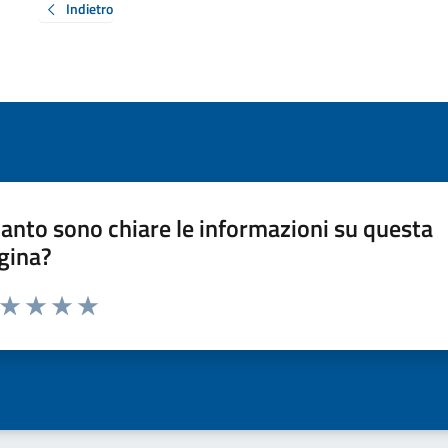
Indietro
anto sono chiare le informazioni su questa
gina?
a da 1 a 5 stelle la pagina
ta 1 stelle su 5
Valuta 2 stelle su 5
Valuta 3 stelle su 5
Valuta 4 stelle su 5
Valuta 5 stelle su 5