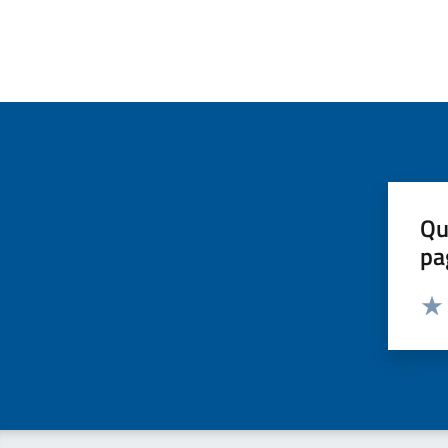
Qu
pa
Valut
Valu