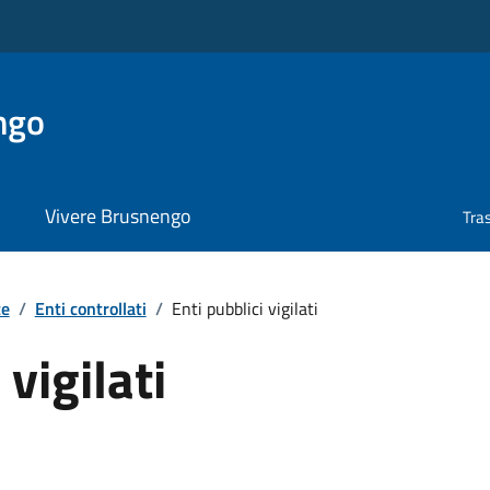
ngo
Vivere Brusnengo
Tra
te
/
Enti controllati
/
Enti pubblici vigilati
 vigilati