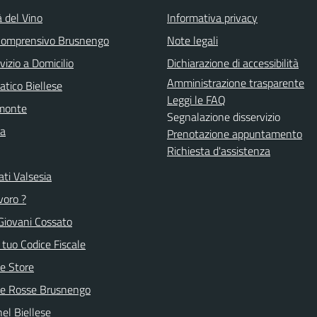
à del Vino
Informativa privacy
 Comprensivo Brusnengo
Note legali
vizio a Domicilio
Dichiarazione di accessibilità
Amministrazione trasparente
atico Biellese
Leggi le FAQ
emonte
Segnalazione disservizio
la
Prenotazione appuntamento
Richiesta d'assistenza
ti Valsesia
voro ?
Giovani Cossato
l tuo Codice Fiscale
e Store
ve Rosse Brusnengo
nel Biellese