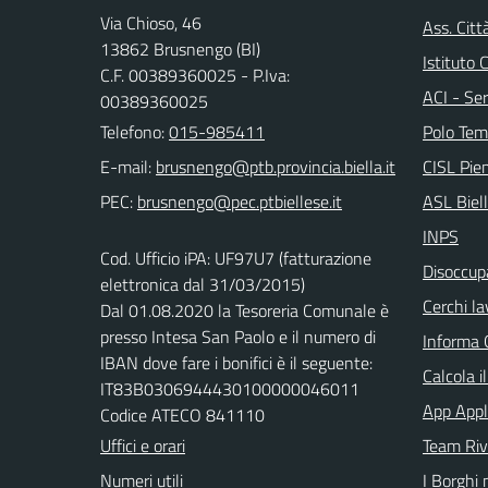
Via Chioso, 46
Ass. Citt
13862 Brusnengo (BI)
Istituto
C.F. 00389360025 - P.Iva:
ACI - Ser
00389360025
Telefono:
015-985411
Polo Tem
E-mail:
CISL Pi
PEC:
ASL Biel
INPS
Cod. Ufficio iPA: UF97U7 (fatturazione
Disoccupa
elettronica dal 31/03/2015)
Cerchi la
Dal 01.08.2020 la Tesoreria Comunale è
presso Intesa San Paolo e il numero di
Informa 
IBAN dove fare i bonifici è il seguente:
Calcola i
IT83B0306944430100000046011
App Appl
Codice ATECO 841110
Uffici e orari
Team Ri
Numeri utili
I Borghi 