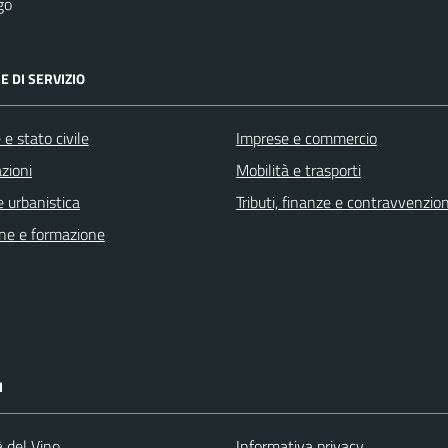
go
E DI SERVIZIO
e stato civile
Imprese e commercio
zioni
Mobilità e trasporti
 urbanistica
Tributi, finanze e contravvenzion
ne e formazione
I
à del Vino
Informativa privacy