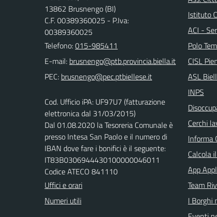
13862 Brusnengo (BI)
Istituto
C.F. 00389360025 - P.Iva:
ACI - Ser
00389360025
Telefono:
015-985411
Polo Tem
E-mail:
CISL Pi
PEC:
ASL Biel
INPS
Cod. Ufficio iPA: UF97U7 (fatturazione
Disoccupa
elettronica dal 31/03/2015)
Cerchi la
Dal 01.08.2020 la Tesoreria Comunale è
presso Intesa San Paolo e il numero di
Informa 
IBAN dove fare i bonifici è il seguente:
Calcola i
IT83B0306944430100000046011
App Appl
Codice ATECO 841110
Uffici e orari
Team Ri
Numeri utili
I Borghi 
Eventi ne