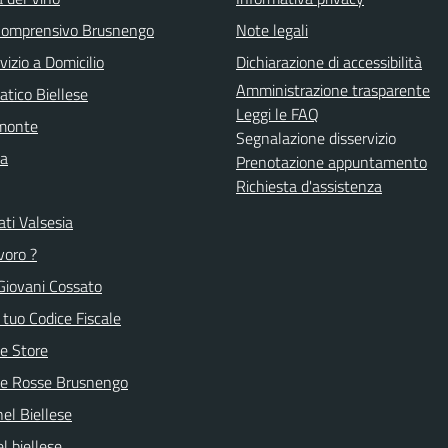
 Comprensivo Brusnengo
Note legali
vizio a Domicilio
Dichiarazione di accessibilità
Amministrazione trasparente
atico Biellese
Leggi le FAQ
emonte
Segnalazione disservizio
la
Prenotazione appuntamento
Richiesta d'assistenza
ti Valsesia
voro ?
Giovani Cossato
l tuo Codice Fiscale
e Store
ve Rosse Brusnengo
nel Biellese
l biellese