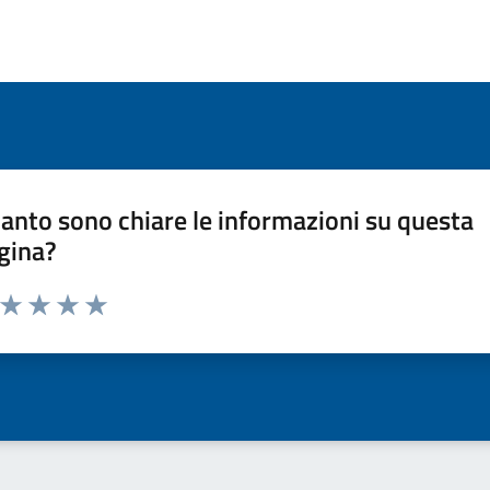
anto sono chiare le informazioni su questa
gina?
a da 1 a 5 stelle la pagina
ta 1 stelle su 5
Valuta 2 stelle su 5
Valuta 3 stelle su 5
Valuta 4 stelle su 5
Valuta 5 stelle su 5