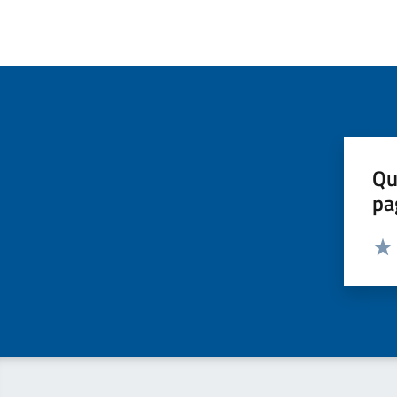
Qu
pa
Valut
Valu