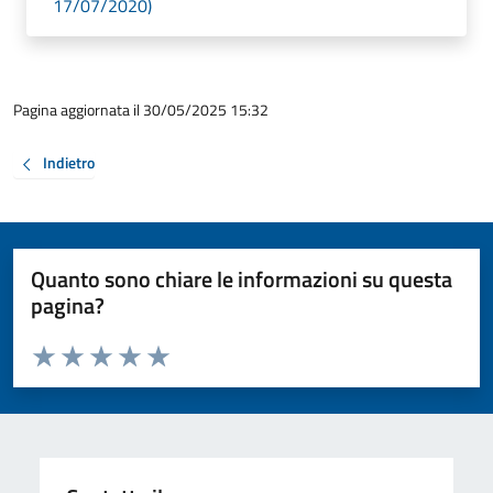
17/07/2020)
Pagina aggiornata il 30/05/2025 15:32
Indietro
Quanto sono chiare le informazioni su questa
pagina?
Valuta da 1 a 5 stelle la pagina
Valuta 1 stelle su 5
Valuta 2 stelle su 5
Valuta 3 stelle su 5
Valuta 4 stelle su 5
Valuta 5 stelle su 5