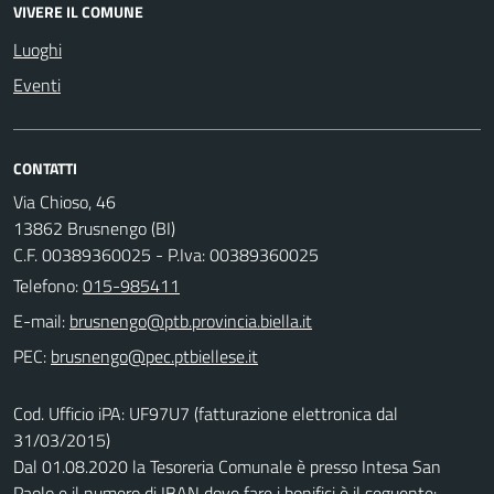
VIVERE IL COMUNE
Luoghi
Eventi
CONTATTI
Via Chioso, 46
13862 Brusnengo (BI)
C.F. 00389360025 - P.Iva: 00389360025
Telefono:
015-985411
E-mail:
PEC:
Cod. Ufficio iPA: UF97U7 (fatturazione elettronica dal
31/03/2015)
Dal 01.08.2020 la Tesoreria Comunale è presso Intesa San
Paolo e il numero di IBAN dove fare i bonifici è il seguente: