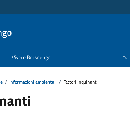
ngo
Vivere Brusnengo
Tra
te
/
Informazioni ambientali
/
Fattori inquinanti
inanti