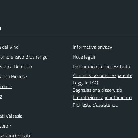
I
à del Vino
Informativa privacy
 Comprensivo Brusnengo
Note legali
vizio a Domicilio
Dichiarazione di accessibilità
Amministrazione trasparente
atico Biellese
Leggi le FAQ
emonte
Segnalazione disservizio
la
Prenotazione appuntamento
Richiesta d'assistenza
ti Valsesia
voro ?
Giovani Cossato