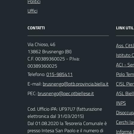
Politici
Uffici
CONTATTI
LINK UTIL
Via Chioso, 46
Ass. Citt
13862 Brusnengo (BI)
Istituto
C.F. 00389360025 - P.Iva:
ACI - Ser
00389360025
Telefono:
015-985411
Polo Tem
E-mail:
CISL Pi
PEC:
ASL Biel
INPS
Cod. Ufficio iPA: UF97U7 (fatturazione
Disoccupa
elettronica dal 31/03/2015)
Cerchi la
Dal 01.08.2020 la Tesoreria Comunale è
presso Intesa San Paolo e il numero di
Informa 