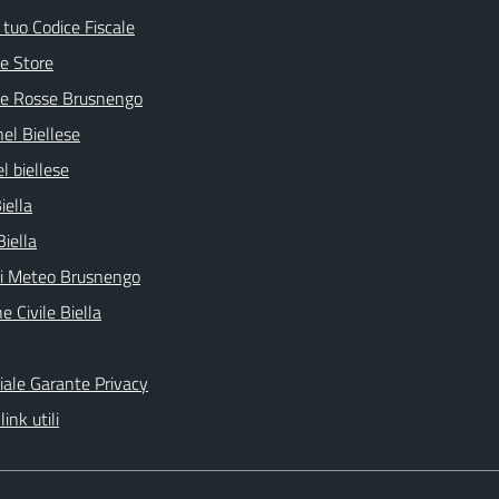
l tuo Codice Fiscale
e Store
ve Rosse Brusnengo
nel Biellese
l biellese
iella
Biella
ni Meteo Brusnengo
e Civile Biella
ciale Garante Privacy
link utili