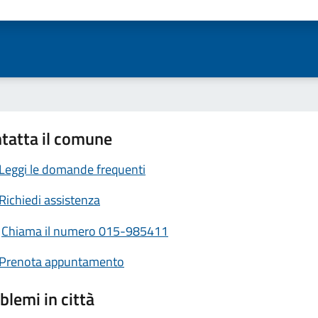
ta 1 stelle su 5
Valuta 2 stelle su 5
Valuta 3 stelle su 5
Valuta 4 stelle su 5
Valuta 5 stelle su 5
tatta il comune
Leggi le domande frequenti
Richiedi assistenza
Chiama il numero 015-985411
Prenota appuntamento
blemi in città