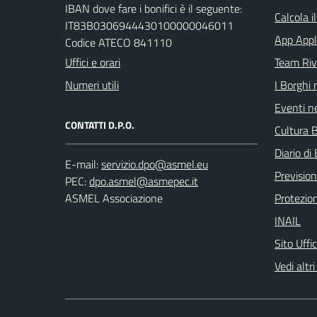
IBAN dove fare i bonifici è il seguente:
Calcola i
IT83B0306944430100000046011
App Appl
Codice ATECO 841110
Uffici e orari
Team Ri
Numeri utili
I Borghi 
Eventi ne
CONTATTI D.P.O.
Cultura B
Diario di 
E-mail:
Previsio
PEC:
ASMEL Associazione
Protezion
INAIL
Sito Uffi
Vedi altri 