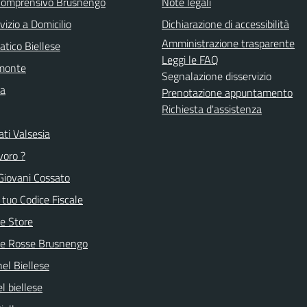
 Comprensivo Brusnengo
Note legali
vizio a Domicilio
Dichiarazione di accessibilità
Amministrazione trasparente
atico Biellese
Leggi le FAQ
emonte
Segnalazione disservizio
la
Prenotazione appuntamento
Richiesta d'assistenza
ti Valsesia
voro ?
Giovani Cossato
l tuo Codice Fiscale
e Store
ve Rosse Brusnengo
nel Biellese
l biellese