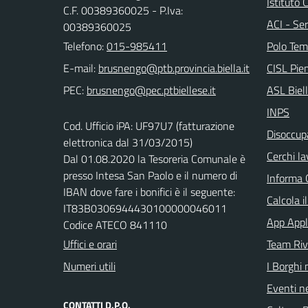
Istituto
C.F. 00389360025 - P.Iva:
ACI - Ser
00389360025
Telefono:
015-985411
Polo Tem
E-mail:
CISL Pi
PEC:
ASL Biel
INPS
Cod. Ufficio iPA: UF97U7 (fatturazione
Disoccupa
elettronica dal 31/03/2015)
Cerchi la
Dal 01.08.2020 la Tesoreria Comunale è
presso Intesa San Paolo e il numero di
Informa 
IBAN dove fare i bonifici è il seguente:
Calcola i
IT83B0306944430100000046011
App Appl
Codice ATECO 841110
Uffici e orari
Team Ri
Numeri utili
I Borghi 
Eventi ne
CONTATTI D.P.O.