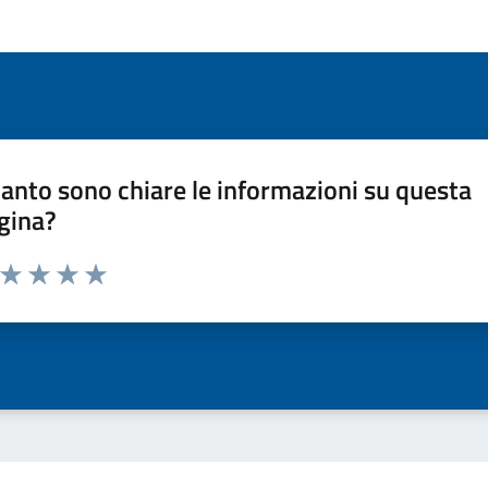
anto sono chiare le informazioni su questa
gina?
a da 1 a 5 stelle la pagina
ta 1 stelle su 5
Valuta 2 stelle su 5
Valuta 3 stelle su 5
Valuta 4 stelle su 5
Valuta 5 stelle su 5