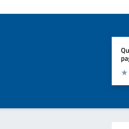
Qu
pa
Valut
Valu