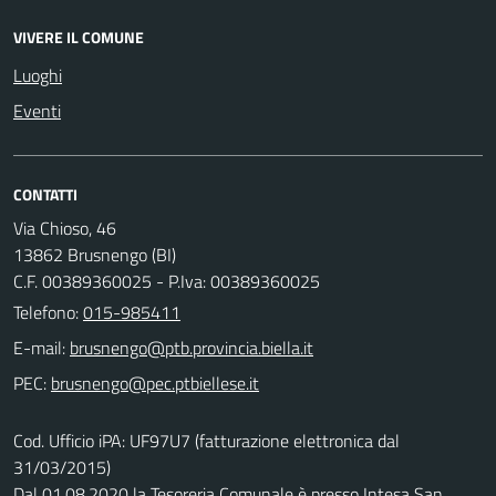
VIVERE IL COMUNE
Luoghi
Eventi
CONTATTI
Via Chioso, 46
13862 Brusnengo (BI)
C.F. 00389360025 - P.Iva: 00389360025
Telefono:
015-985411
E-mail:
PEC:
Cod. Ufficio iPA: UF97U7 (fatturazione elettronica dal
31/03/2015)
Dal 01.08.2020 la Tesoreria Comunale è presso Intesa San