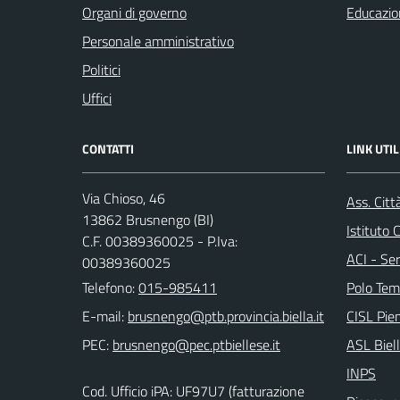
Organi di governo
Educazio
Personale amministrativo
Politici
Uffici
CONTATTI
LINK UTIL
Via Chioso, 46
Ass. Citt
13862 Brusnengo (BI)
Istituto
C.F. 00389360025 - P.Iva:
ACI - Ser
00389360025
Telefono:
015-985411
Polo Tem
E-mail:
CISL Pi
PEC:
ASL Biel
INPS
Cod. Ufficio iPA: UF97U7 (fatturazione