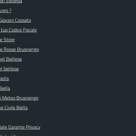
ti Valsesia
voro ?
Giovani Cossato
l tuo Codice Fiscale
e Store
ve Rosse Brusnengo
nel Biellese
l biellese
iella
Biella
ni Meteo Brusnengo
e Civile Biella
ciale Garante Privacy