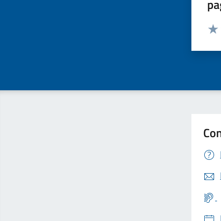
pa
Valut
Valu
Con