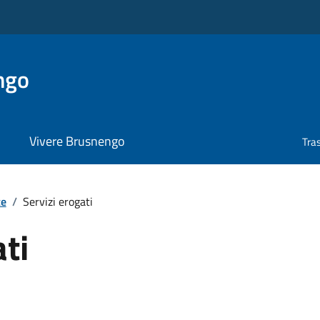
ngo
Vivere Brusnengo
Tra
te
/
Servizi erogati
ati