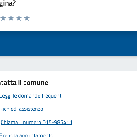
gina?
a da 1 a 5 stelle la pagina
ta 1 stelle su 5
Valuta 2 stelle su 5
Valuta 3 stelle su 5
Valuta 4 stelle su 5
Valuta 5 stelle su 5
tatta il comune
Leggi le domande frequenti
Richiedi assistenza
Chiama il numero 015-985411
Prenota appuntamento