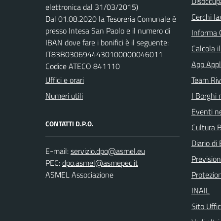
Disoccupa
elettronica dal 31/03/2015)
Cerchi la
Dal 01.08.2020 la Tesoreria Comunale è
presso Intesa San Paolo e il numero di
Informa 
IBAN dove fare i bonifici è il seguente:
Calcola i
IT83B0306944430100000046011
App Appl
Codice ATECO 841110
Uffici e orari
Team Ri
Numeri utili
I Borghi 
Eventi ne
CONTATTI D.P.O.
Cultura B
Diario di 
E-mail:
Previsio
PEC:
ASMEL Associazione
Protezion
INAIL
Sito Uffi