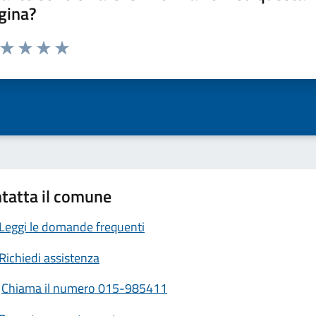
gina?
a da 1 a 5 stelle la pagina
ta 1 stelle su 5
Valuta 2 stelle su 5
Valuta 3 stelle su 5
Valuta 4 stelle su 5
Valuta 5 stelle su 5
tatta il comune
Leggi le domande frequenti
Richiedi assistenza
Chiama il numero 015-985411