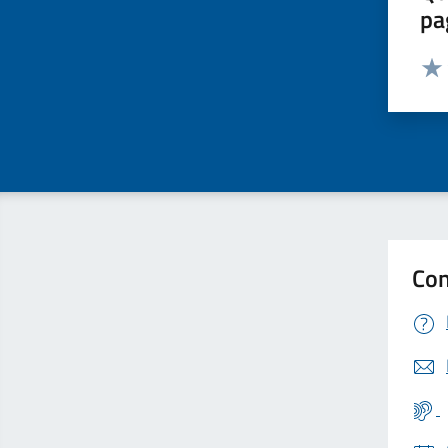
pa
Valut
Valu
Con