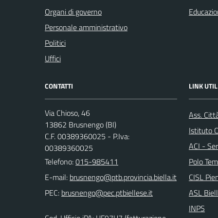
Organi di governo
Educazio
Personale amministrativo
Politici
Uffici
CONTATTI
LINK UTIL
Via Chioso, 46
Ass. Citt
13862 Brusnengo (BI)
Istituto
C.F. 00389360025 - P.Iva:
ACI - Ser
00389360025
Telefono:
015-985411
Polo Tem
E-mail:
CISL Pi
PEC:
ASL Biel
INPS
Cod. Ufficio iPA: UF97U7 (fatturazione