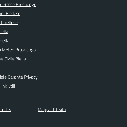
ve Rosse Brusnengo
nel Biellese
l biellese
iella
Biella
ni Meteo Brusnengo
e Civile Biella
ciale Garante Privacy
link utili
redits
Mappa del Sito