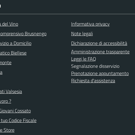
I
à del Vino
Informativa privacy
 Comprensivo Brusnengo
Note legali
vizio a Domicilio
Dichiarazione di accessibilità
Amministrazione trasparente
atico Biellese
Leggi le FAQ
emonte
Segnalazione disservizio
la
Prenotazione appuntamento
Richiesta d'assistenza
ti Valsesia
voro ?
Giovani Cossato
l tuo Codice Fiscale
e Store