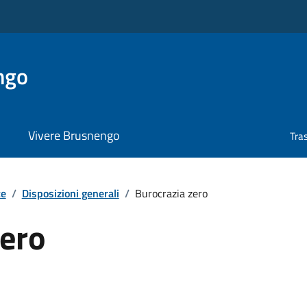
ngo
Vivere Brusnengo
Tra
te
/
Disposizioni generali
/
Burocrazia zero
zero