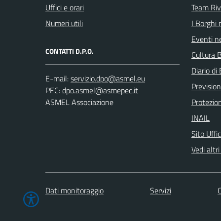
Uffici e orari
Team Ri
Numeri utili
I Borghi 
Eventi ne
CONTATTI D.P.O.
Cultura B
Diario di 
E-mail:
Previsio
PEC:
ASMEL Associazione
Protezion
INAIL
Sito Uffi
Vedi altri 
Dati monitoraggio
Servizi
C