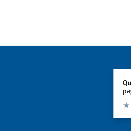
Qu
pa
Valut
Valu