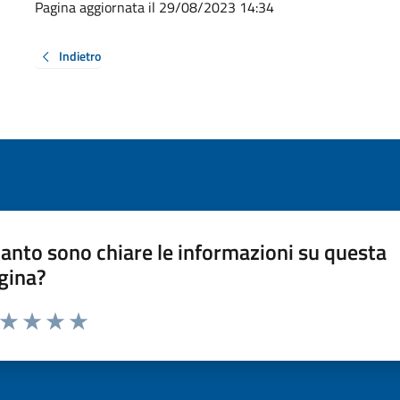
Pagina aggiornata il 29/08/2023 14:34
Indietro
anto sono chiare le informazioni su questa
gina?
a da 1 a 5 stelle la pagina
ta 1 stelle su 5
Valuta 2 stelle su 5
Valuta 3 stelle su 5
Valuta 4 stelle su 5
Valuta 5 stelle su 5