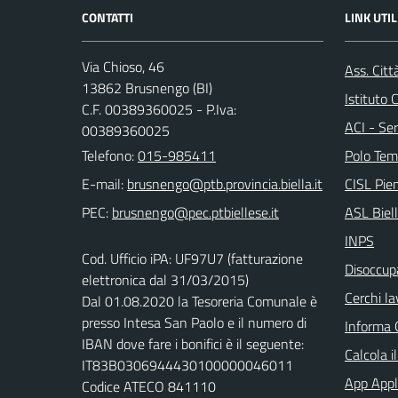
CONTATTI
LINK UTIL
Via Chioso, 46
Ass. Citt
13862 Brusnengo (BI)
Istituto
C.F. 00389360025 - P.Iva:
ACI - Ser
00389360025
Telefono:
015-985411
Polo Tem
E-mail:
CISL Pi
PEC:
ASL Biel
INPS
Cod. Ufficio iPA: UF97U7 (fatturazione
Disoccupa
elettronica dal 31/03/2015)
Cerchi la
Dal 01.08.2020 la Tesoreria Comunale è
presso Intesa San Paolo e il numero di
Informa 
IBAN dove fare i bonifici è il seguente:
Calcola i
IT83B0306944430100000046011
App Appl
Codice ATECO 841110