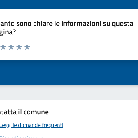
anto sono chiare le informazioni su questa
gina?
a da 1 a 5 stelle la pagina
ta 1 stelle su 5
Valuta 2 stelle su 5
Valuta 3 stelle su 5
Valuta 4 stelle su 5
Valuta 5 stelle su 5
tatta il comune
Leggi le domande frequenti