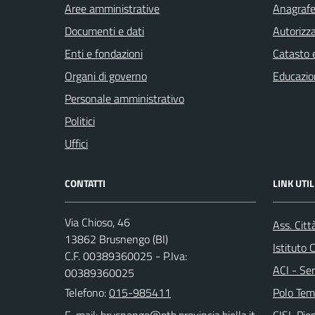
Aree amministrative
Anagrafe 
Documenti e dati
Autorizza
Enti e fondazioni
Catasto e
Organi di governo
Educazio
Personale amministrativo
Politici
Uffici
CONTATTI
LINK UTIL
Via Chioso, 46
Ass. Citt
13862 Brusnengo (BI)
Istituto
C.F. 00389360025 - P.Iva:
ACI - Ser
00389360025
Telefono:
015-985411
Polo Tem
E-mail:
CISL Pi