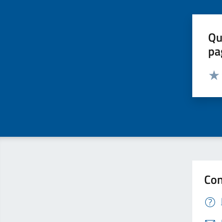
Qu
pa
Valut
Valu
Con