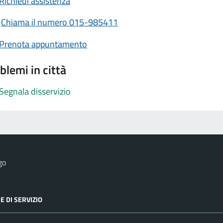
Richiedi assistenza
Chiama il numero 015-985411
Prenota appuntamento
blemi in città
Segnala disservizio
go
E DI SERVIZIO