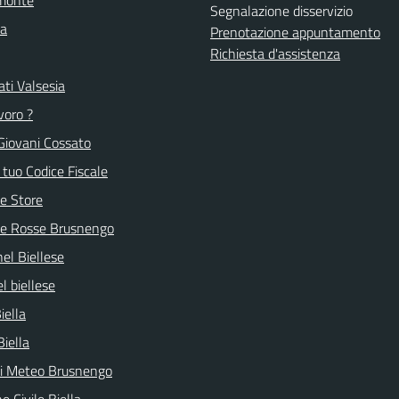
Segnalazione disservizio
la
Prenotazione appuntamento
Richiesta d'assistenza
ti Valsesia
voro ?
Giovani Cossato
l tuo Codice Fiscale
e Store
ve Rosse Brusnengo
nel Biellese
l biellese
iella
Biella
ni Meteo Brusnengo
e Civile Biella