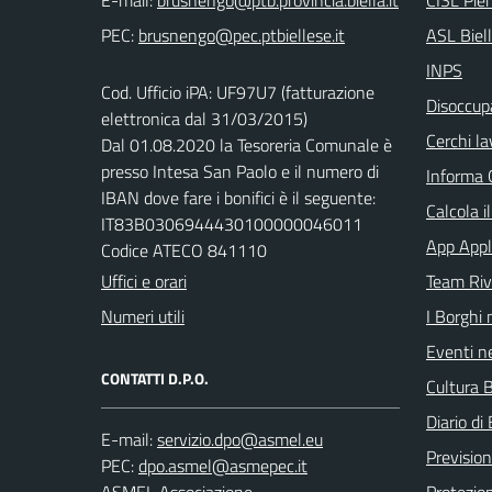
PEC:
ASL Biel
INPS
Cod. Ufficio iPA: UF97U7 (fatturazione
Disoccupa
elettronica dal 31/03/2015)
Cerchi la
Dal 01.08.2020 la Tesoreria Comunale è
presso Intesa San Paolo e il numero di
Informa 
IBAN dove fare i bonifici è il seguente:
Calcola i
IT83B0306944430100000046011
App Appl
Codice ATECO 841110
Uffici e orari
Team Ri
Numeri utili
I Borghi 
Eventi ne
CONTATTI D.P.O.
Cultura B
Diario di 
E-mail:
Previsio
PEC:
ASMEL Associazione
Protezion