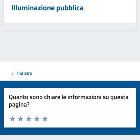
Illuminazione pubblica
Indietro
Quanto sono chiare le informazioni su questa
pagina?
Valuta da 1 a 5 stelle la pagina
Valuta 1 stelle su 5
Valuta 2 stelle su 5
Valuta 3 stelle su 5
Valuta 4 stelle su 5
Valuta 5 stelle su 5