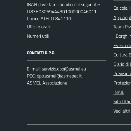
IBAN dove fare i bonifici è il seguente:
Calcola i
IT83B0306944430100000046011
App Appl
Codice ATECO 841110
Uffici e orari
Team Ri
Numeri utili
I Borghi 
Eventi ne
CONTATTI D.P.O.
Cultura B
Diario di 
E-mail:
Previsio
PEC:
ASMEL Associazione
Protezion
INAIL
Sito Uffi
Vedi altri 