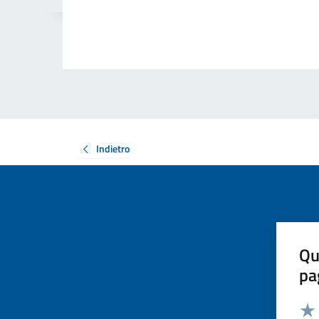
Indietro
Qu
pa
Valut