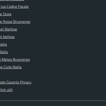
l tuo Codice Fiscale
e Store
ve Rosse Brusnengo
nel Biellese
l biellese
iella
Biella
ni Meteo Brusnengo
e Civile Biella
ciale Garante Privacy
link utili