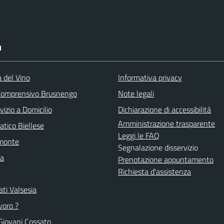
I
à del Vino
Informativa privacy
 Comprensivo Brusnengo
Note legali
vizio a Domicilio
Dichiarazione di accessibilità
Amministrazione trasparente
atico Biellese
Leggi le FAQ
emonte
Segnalazione disservizio
la
Prenotazione appuntamento
Richiesta d'assistenza
ti Valsesia
voro ?
Giovani Cossato