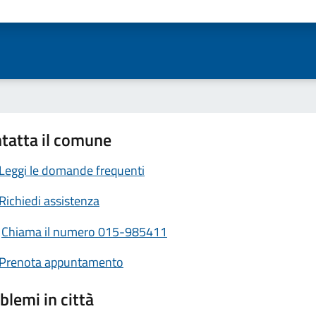
ta 1 stelle su 5
Valuta 2 stelle su 5
Valuta 3 stelle su 5
Valuta 4 stelle su 5
Valuta 5 stelle su 5
tatta il comune
Leggi le domande frequenti
Richiedi assistenza
Chiama il numero 015-985411
Prenota appuntamento
blemi in città