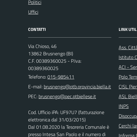
Politici
Uffici
CONTATTI
LINK UTIL
Via Chioso, 46
Ass. Citt
13862 Brusnengo (BI)
Istituto
C.F. 00389360025 - P.Iva:
ACI - Ser
00389360025
Telefono:
015-985411
Polo Tem
E-mail:
CISL Pi
PEC:
ASL Biel
INPS
Cod. Ufficio iPA: UF97U7 (fatturazione
Disoccupa
elettronica dal 31/03/2015)
Cerchi la
Dal 01.08.2020 la Tesoreria Comunale è
presso Intesa San Paolo e il numero di
Informa 