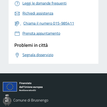
Leggi le domande frequenti
Richiedi assistenza
Chiama il numero 015-985411
Prenota appuntamento
Problemi in città
Segnala disservizio
Comune di Brusnengo