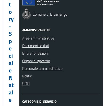
t
o
Comune di Brusnengo
ry
-
AMMINISTRAZIONE
S
Aree amministrative
p
Documenti e dati
e
Enti e fondazioni
ci
Organi di governo
al
Personale amministrativo
e
Politici
N
at
Uffici
al
e
CATEGORIE DI SERVIZIO