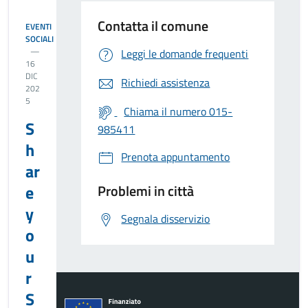
Contatta il comune
EVENTI
SOCIALI
Leggi le domande frequenti
16
DIC
Richiedi assistenza
202
5
Chiama il numero 015-
S
985411
h
Prenota appuntamento
ar
e
Problemi in città
y
Segnala disservizio
o
u
r
S