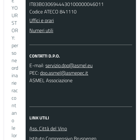
E
IT83B0306944430100000046011
YO
Codice ATECO 841110
UR
Uffici e orari
ST
OR
Numeri utili
Y:
per
so
CONTATTI D.P.O.
ne
E-mail:
ord
PEC:
ina
ASMEL Associazione
rie
rac
co
nt
an
LINK UTILI
o
le
Ass. Città del Vino
lor
Istituto Comprensivo Brusnengo