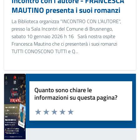
Incontro con l'autore - FRANCESCA
MAUTINO presenta i suoi romanzi
La Biblioteca organizza "INCONTRO CON L'AUTORE",
presso la Sala Incontri del Comune di Brusnengo,
sabato 10 gennaio 2026 h 16 Sarà nostra ospite
Francesca Mautino che ci presenterà i suoi romanzi
TUTTI CONOSCONO TUTTI e Q...
Quanto sono chiare le
informazioni su questa pagina?
Valuta da 1 a 5 stelle la pagina
Valuta 1 stelle su 5
Valuta 2 stelle su 5
Valuta 3 stelle su 5
Valuta 4 stelle su 5
Valuta 5 stelle su 5