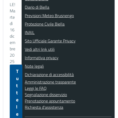
LE!
Diario di Biella
Ma
Previsioni Meteo Brusnengo
rte
dì
Protezione Civile Biella
16
INAIL
dic
Sito Ufficiale Garante Privacy
em
bre
Vedi altri link utili
20
Informativa privacy
25
Note legali
T
Dichiarazione di accessibilità
u
Amministrazione trasparente
t
Leggi le FAQ
t
Segnalazione disservizio
e
Prenotazione appuntamento
l
Richiesta d'assistenza
e