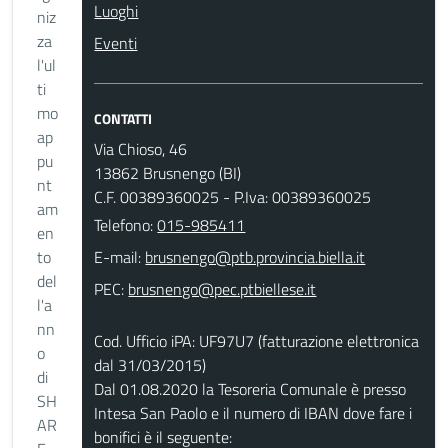
Luoghi
niz
za
Eventi
l'ul
ti
mo
CONTATTI
ap
Via Chioso, 46
pu
13862 Brusnengo (BI)
nt
C.F. 00389360025 - P.Iva: 00389360025
am
Telefono:
015-985411
en
to
E-mail:
del
PEC:
l'a
nn
Cod. Ufficio iPA: UF97U7 (fatturazione elettronica
o
dal 31/03/2015)
di
Dal 01.08.2020 la Tesoreria Comunale è presso
SH
Intesa San Paolo e il numero di IBAN dove fare i
AR
bonifici è il seguente: