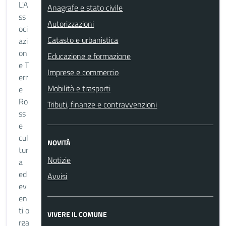
L'A
Anagrafe e stato civile
ss
Autorizzazioni
oci
Catasto e urbanistica
azi
on
Educazione e formazione
e T
Imprese e commercio
err
Mobilità e trasporti
e
Ro
Tributi, finanze e contravvenzioni
ss
e
cul
NOVITÀ
tur
Notizie
a
ed
Avvisi
ev
en
ti o
VIVERE IL COMUNE
rga