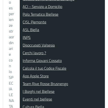
o
ACI - Servizio a Domicilio
es
per
Polo Tematico Biellese
ien
CISL Piemonte
ze
ASL Biella
str
aor
INPS
din
Disoccupati Valsesia
ari
Cerchi lavoro ?
e
co
Informa Giovani Cossato
n
Calcola il tuo Codice Fiscale
lo
App Apple Store
SP
EC
Team Rive Rosse Brusnengo
IA
I Borghi nel Biellese
LE
Eventi nel biellese
NA
TA
Cultura Biella