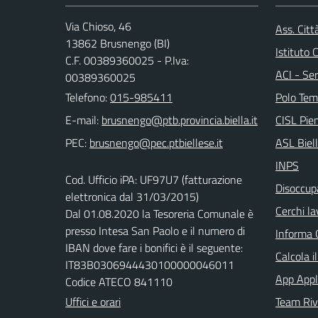
Via Chioso, 46
Ass. Citt
13862 Brusnengo (BI)
Istituto
C.F. 00389360025 - P.Iva:
ACI - Ser
00389360025
Telefono:
015-985411
Polo Tem
E-mail:
CISL Pi
PEC:
ASL Biel
INPS
Cod. Ufficio iPA: UF97U7 (fatturazione
Disoccupa
elettronica dal 31/03/2015)
Cerchi la
Dal 01.08.2020 la Tesoreria Comunale è
presso Intesa San Paolo e il numero di
Informa 
IBAN dove fare i bonifici è il seguente:
Calcola i
IT83B0306944430100000046011
App Appl
Codice ATECO 841110
Uffici e orari
Team Ri