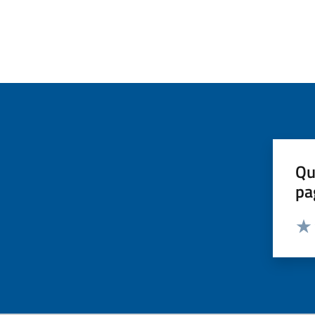
Qu
pa
Valut
Valu