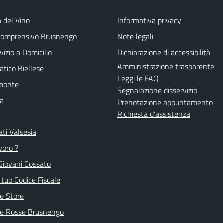
à del Vino
Informativa privacy
 Comprensivo Brusnengo
Note legali
vizio a Domicilio
Dichiarazione di accessibilità
Amministrazione trasparente
atico Biellese
Leggi le FAQ
emonte
Segnalazione disservizio
la
Prenotazione appuntamento
Richiesta d'assistenza
ti Valsesia
voro ?
Giovani Cossato
l tuo Codice Fiscale
e Store
ve Rosse Brusnengo