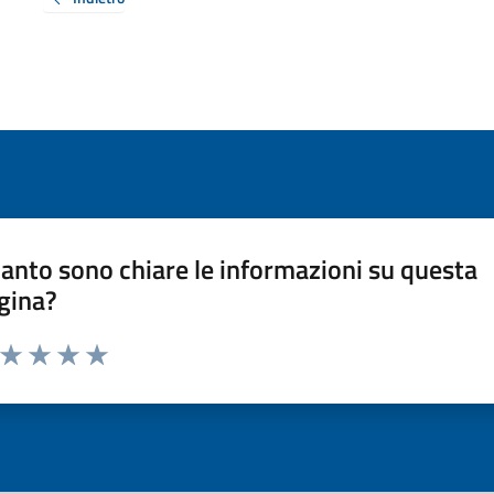
anto sono chiare le informazioni su questa
gina?
a da 1 a 5 stelle la pagina
ta 1 stelle su 5
Valuta 2 stelle su 5
Valuta 3 stelle su 5
Valuta 4 stelle su 5
Valuta 5 stelle su 5