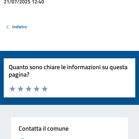
21/07/2025 12:40
Indietro
Quanto sono chiare le informazioni su questa
pagina?
Valuta da 1 a 5 stelle la pagina
Valuta 1 stelle su 5
Valuta 2 stelle su 5
Valuta 3 stelle su 5
Valuta 4 stelle su 5
Valuta 5 stelle su 5
Contatta il comune