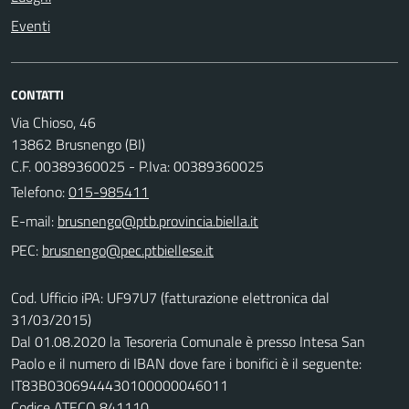
Eventi
CONTATTI
Via Chioso, 46
13862 Brusnengo (BI)
C.F. 00389360025 - P.Iva: 00389360025
Telefono:
015-985411
E-mail:
PEC:
Cod. Ufficio iPA: UF97U7 (fatturazione elettronica dal
31/03/2015)
Dal 01.08.2020 la Tesoreria Comunale è presso Intesa San
Paolo e il numero di IBAN dove fare i bonifici è il seguente:
IT83B0306944430100000046011
Codice ATECO 841110