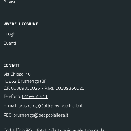
Avvisi
VIVERE IL COMUNE
Luoghi
Eventi
CONTATTI
Via Chioso, 46
13862 Brusnengo (BI)
C.F. 00389360025 - P.Iva: 00389360025
Telefono:
015-985411
E-mail:
PEC:
Cod. Ufficio iPA: UF97U7 (fatturazione elettronica dal