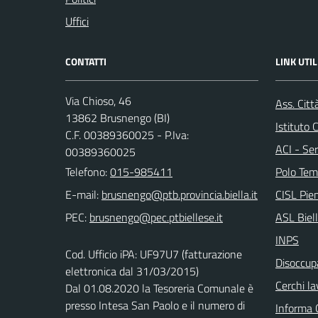
Uffici
CONTATTI
LINK UTIL
Via Chioso, 46
Ass. Citt
13862 Brusnengo (BI)
Istituto
C.F. 00389360025 - P.Iva:
ACI - Ser
00389360025
Telefono:
015-985411
Polo Tem
E-mail:
CISL Pi
PEC:
ASL Biel
INPS
Cod. Ufficio iPA: UF97U7 (fatturazione
Disoccupa
elettronica dal 31/03/2015)
Cerchi la
Dal 01.08.2020 la Tesoreria Comunale è
presso Intesa San Paolo e il numero di
Informa 