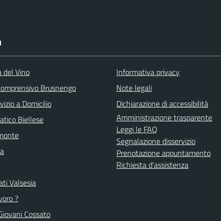
I
à del Vino
Informativa privacy
 Comprensivo Brusnengo
Note legali
vizio a Domicilio
Dichiarazione di accessibilità
Amministrazione trasparente
atico Biellese
Leggi le FAQ
emonte
Segnalazione disservizio
la
Prenotazione appuntamento
Richiesta d'assistenza
ti Valsesia
voro ?
Giovani Cossato