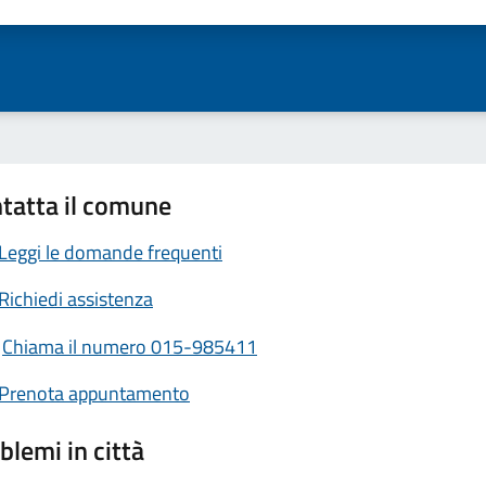
ta 1 stelle su 5
Valuta 2 stelle su 5
Valuta 3 stelle su 5
Valuta 4 stelle su 5
Valuta 5 stelle su 5
tatta il comune
Leggi le domande frequenti
Richiedi assistenza
Chiama il numero 015-985411
Prenota appuntamento
blemi in città