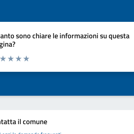
anto sono chiare le informazioni su questa
gina?
a da 1 a 5 stelle la pagina
ta 1 stelle su 5
Valuta 2 stelle su 5
Valuta 3 stelle su 5
Valuta 4 stelle su 5
Valuta 5 stelle su 5
tatta il comune