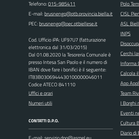
Telefono:
015-985411
Polo Tem
E-mail:
CISL Pi
PEC:
ASL Biel
INPS
Cod. Ufficio iPA: UF97U7 (fatturazione
Disoccupa
elettronica dal 31/03/2015)
Cerchi la
Dal 01.08.2020 la Tesoreria Comunale è
presso Intesa San Paolo e il numero di
Informa 
IBAN dove fare i bonifici è il seguente:
Calcola i
IT83B0306944430100000046011
App Appl
Codice ATECO 841110
Uffici e orari
Team Ri
Numeri utili
I Borghi 
Eventi ne
CONTATTI D.P.O.
Cultura B
Diario di 
E-mail: