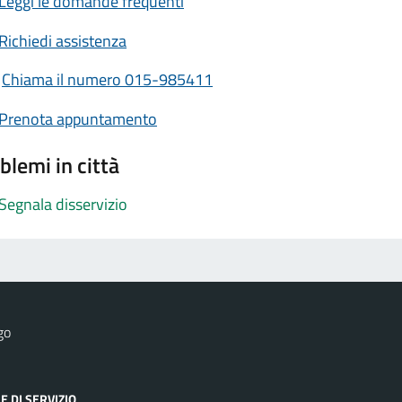
Leggi le domande frequenti
Richiedi assistenza
Chiama il numero 015-985411
Prenota appuntamento
blemi in città
Segnala disservizio
go
E DI SERVIZIO