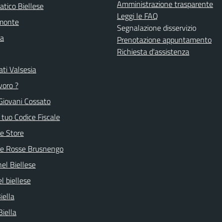
Amministrazione trasparente
atico Biellese
Leggi le FAQ
emonte
Segnalazione disservizio
la
Prenotazione appuntamento
Richiesta d'assistenza
ti Valsesia
voro ?
Giovani Cossato
l tuo Codice Fiscale
e Store
ve Rosse Brusnengo
nel Biellese
l biellese
iella
Biella