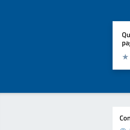
Qu
pa
Valut
Valu
Con