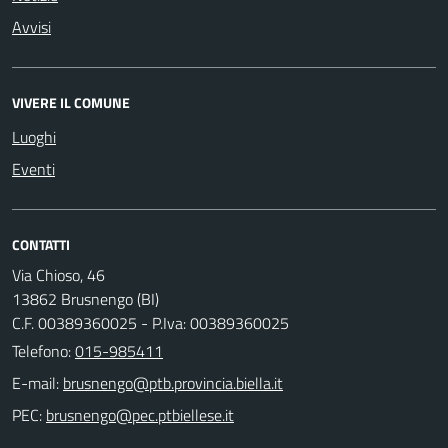
Avvisi
VIVERE IL COMUNE
Luoghi
Eventi
CONTATTI
Via Chioso, 46
13862 Brusnengo (BI)
C.F. 00389360025 - P.Iva: 00389360025
Telefono:
015-985411
E-mail:
PEC: