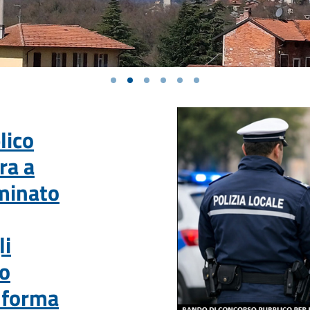
lico
ra a
minato
li
to
n forma