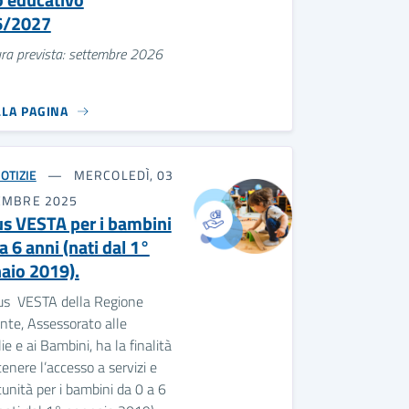
6/2027
ra prevista: settembre 2026
LLA PAGINA
OTIZIE
MERCOLEDÌ, 03
EMBRE 2025
s VESTA per i bambini
a 6 anni (nati dal 1°
aio 2019).
nus VESTA della Regione
nte, Assessorato alle
ie e ai Bambini, ha la finalità
tenere l’accesso a servizi e
unità per i bambini da 0 a 6