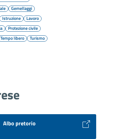
ale
Gemellaggi
Istruzione
Lavoro
ia
Protezione civile
Tempo libero
Turismo
rese
Albo pretorio