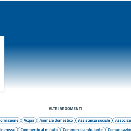
ALTRI ARGOMENTI
nformazione
Acqua
Animale domestico
Assistenza sociale
Associaz
'ingrosso
Commercio al minuto
Commercio ambulante
Comunicazion