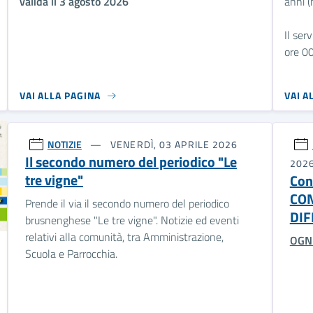
valida il 3 agosto 2026
anni (
Il ser
ore 00
VAI ALLA PAGINA
VAI A
NOTIZIE
VENERDÌ, 03 APRILE 2026
Il secondo numero del periodico "Le
202
tre vigne"
Con
CON
Prende il via il secondo numero del periodico
DIF
brusnenghese "Le tre vigne". Notizie ed eventi
relativi alla comunità, tra Amministrazione,
OGNI
Scuola e Parrocchia.