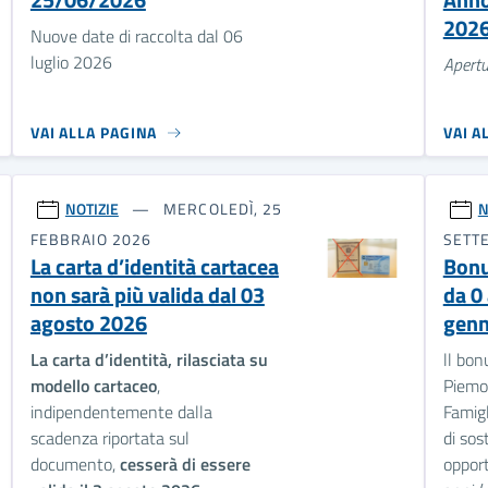
202
Nuove date di raccolta dal 06
luglio 2026
Apertu
VAI ALLA PAGINA
VAI A
NOTIZIE
MERCOLEDÌ, 25
N
FEBBRAIO 2026
SETT
La carta d’identità cartacea
Bonu
non sarà più valida dal 03
da 0 
agosto 2026
genn
La carta d’identità, rilasciata su
ll bo
modello cartaceo
,
Piemo
indipendentemente dalla
Famigl
scadenza riportata sul
di sos
documento,
cesserà di essere
opport