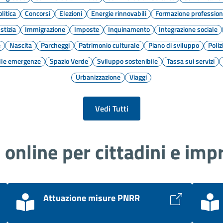
litica
Concorsi
Elezioni
Energie rinnovabili
Formazione profession
stizia
Immigrazione
Imposte
Inquinamento
Integrazione sociale
e
Nascita
Parcheggi
Patrimonio culturale
Piano di sviluppo
Poliz
lle emergenze
Spazio Verde
Sviluppo sostenibile
Tassa sui servizi
Urbanizzazione
Viaggi
Vedi Tutti
i online per cittadini e imp
Attuazione misure PNRR