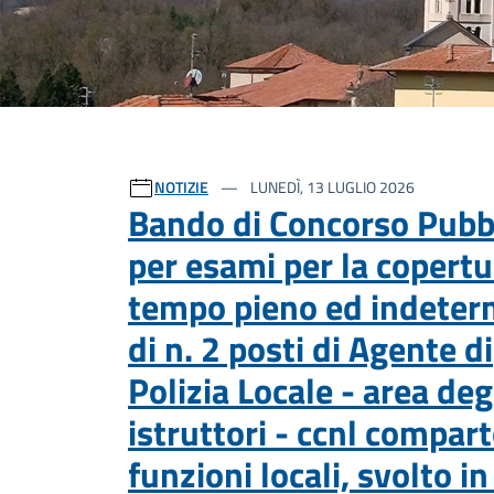
Ultime notizie
NOTIZIE
LUNEDÌ, 13 LUGLIO 2026
Bando di Concorso Pubb
per esami per la copertu
tempo pieno ed indeter
di n. 2 posti di Agente di
Polizia Locale - area deg
istruttori - ccnl compar
funzioni locali, svolto i