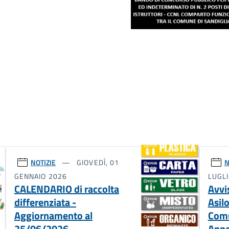
NOTIZIE
GIOVEDÌ, 01
N
GENNAIO 2026
LUGL
CALENDARIO di raccolta
Avvi
differenziata -
Asil
Aggiornamento al
Comu
25/06/2026
Anno