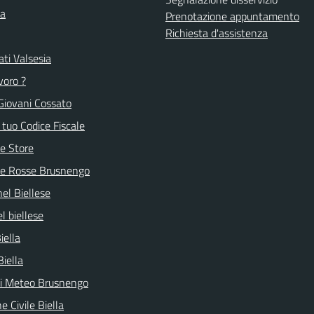
la
Prenotazione appuntamento
Richiesta d'assistenza
ti Valsesia
voro ?
Giovani Cossato
l tuo Codice Fiscale
e Store
ve Rosse Brusnengo
nel Biellese
l biellese
iella
Biella
ni Meteo Brusnengo
e Civile Biella