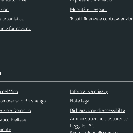
zioni
Mobilità e trasporti
 urbanistica
Tributi, finanze e contravvenzion
ne e formazione
I
à del Vino
Informativa privacy
 Comprensivo Brusnengo
Note legali
vizio a Domicilio
Dichiarazione di accessibilità
Amministrazione trasparente
atico Biellese
Leggi le FAQ
emonte
Segnalazione disservizio