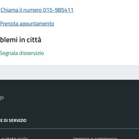
Chiama il numero 015-985411
Prenota appuntamento
blemi in città
Segnala disservizio
go
E DI SERVIZIO
e stato civile
Imprese e commercio