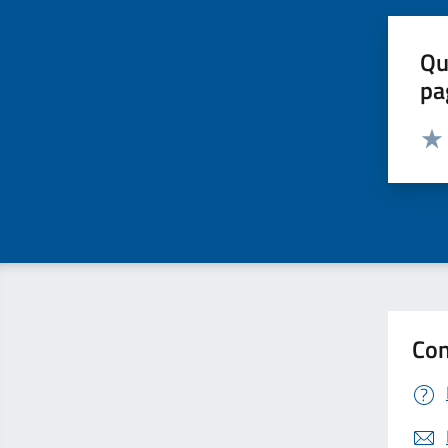
Qu
pa
Valut
Valu
Con