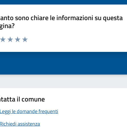
anto sono chiare le informazioni su questa
gina?
a da 1 a 5 stelle la pagina
ta 1 stelle su 5
Valuta 2 stelle su 5
Valuta 3 stelle su 5
Valuta 4 stelle su 5
Valuta 5 stelle su 5
tatta il comune
Leggi le domande frequenti
Richiedi assistenza