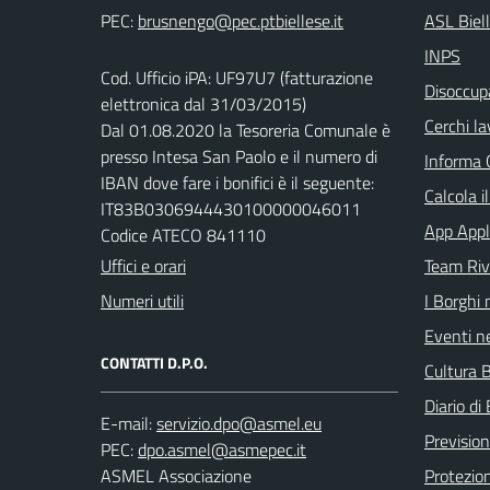
PEC:
ASL Biel
INPS
Cod. Ufficio iPA: UF97U7 (fatturazione
Disoccupa
elettronica dal 31/03/2015)
Cerchi la
Dal 01.08.2020 la Tesoreria Comunale è
presso Intesa San Paolo e il numero di
Informa 
IBAN dove fare i bonifici è il seguente:
Calcola i
IT83B0306944430100000046011
App Appl
Codice ATECO 841110
Uffici e orari
Team Ri
Numeri utili
I Borghi 
Eventi ne
CONTATTI D.P.O.
Cultura B
Diario di 
E-mail:
Previsio
PEC:
ASMEL Associazione
Protezion