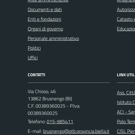
Documenti e dati
Autorizza
Enti e fondazioni
Catasto e
Organi di governo
Educazio
Personale amministrativo
Politici
Uffici
CONTATTI
LINK UTIL
Via Chioso, 46
Ass. Citt
13862 Brusnengo (BI)
Istituto
C.F. 00389360025 - P.Iva:
ACI - Ser
00389360025
Telefono:
015-985411
Polo Tem
E-mail:
CISL Pi