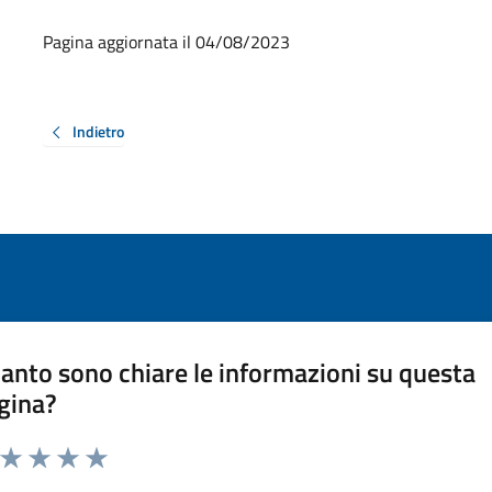
Pagina aggiornata il 04/08/2023
Indietro
anto sono chiare le informazioni su questa
gina?
a da 1 a 5 stelle la pagina
ta 1 stelle su 5
Valuta 2 stelle su 5
Valuta 3 stelle su 5
Valuta 4 stelle su 5
Valuta 5 stelle su 5