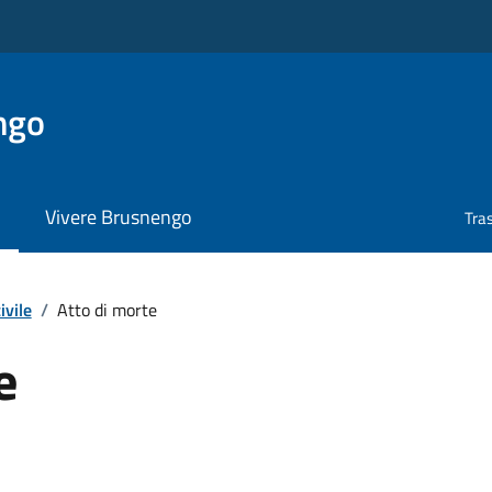
ngo
Vivere Brusnengo
Tra
ivile
/
Atto di morte
e