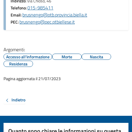
Indirizzo:
Via Chioso, 46
015-985411
Telefono:
brusnengo@ptb.provincia.biella.it
Email:
brusnengo@pec.ptbiellese.it
PEC:
Argomenti:
Accesso all'informazione
Morte
Nascita
Residenza
Pagina aggiornata il 21/07/2023
Indietro
Quanto sono chiare le informazioni su questa