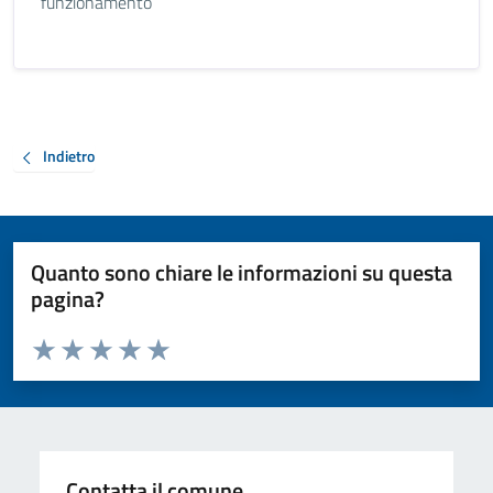
funzionamento
Indietro
Quanto sono chiare le informazioni su questa
pagina?
Valuta da 1 a 5 stelle la pagina
Valuta 1 stelle su 5
Valuta 2 stelle su 5
Valuta 3 stelle su 5
Valuta 4 stelle su 5
Valuta 5 stelle su 5
Contatta il comune