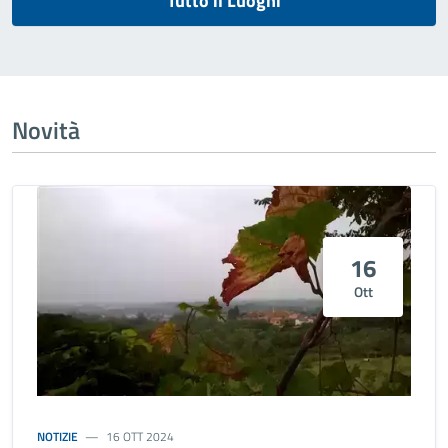
Tutto il Luoghi
Novità
16
Ott
NOTIZIE
16 OTT 2024