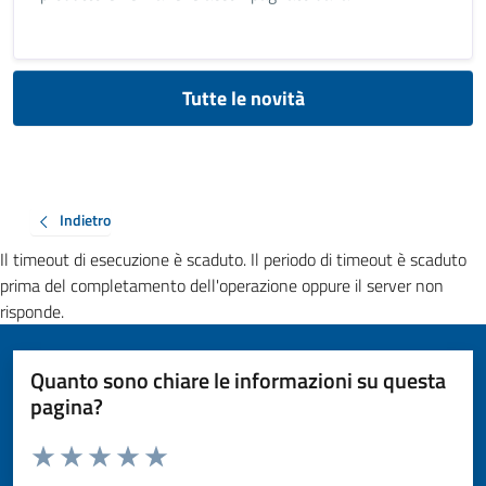
Tutte le novità
Indietro
Il timeout di esecuzione è scaduto. Il periodo di timeout è scaduto
prima del completamento dell'operazione oppure il server non
risponde.
Quanto sono chiare le informazioni su questa
pagina?
Valuta da 1 a 5 stelle la pagina
Valuta 1 stelle su 5
Valuta 2 stelle su 5
Valuta 3 stelle su 5
Valuta 4 stelle su 5
Valuta 5 stelle su 5