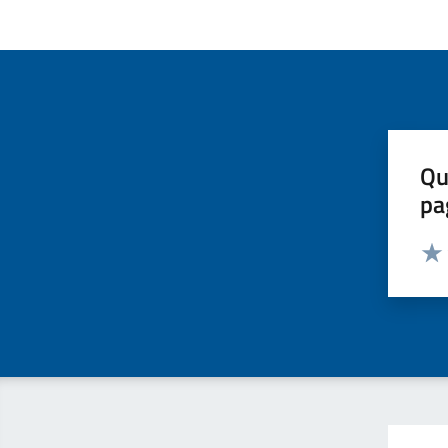
Qu
pa
Valut
Valu