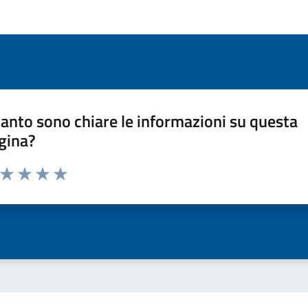
anto sono chiare le informazioni su questa
gina?
a da 1 a 5 stelle la pagina
ta 1 stelle su 5
Valuta 2 stelle su 5
Valuta 3 stelle su 5
Valuta 4 stelle su 5
Valuta 5 stelle su 5