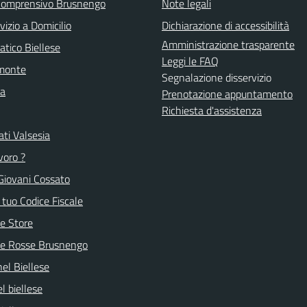
 Comprensivo Brusnengo
Note legali
vizio a Domicilio
Dichiarazione di accessibilità
Amministrazione trasparente
atico Biellese
Leggi le FAQ
emonte
Segnalazione disservizio
la
Prenotazione appuntamento
Richiesta d'assistenza
ti Valsesia
voro ?
Giovani Cossato
l tuo Codice Fiscale
e Store
ve Rosse Brusnengo
nel Biellese
l biellese