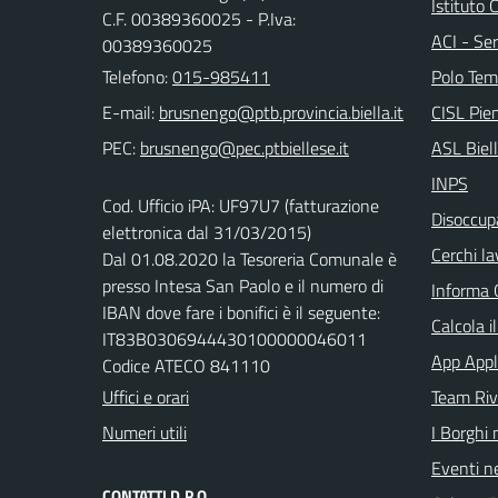
Istituto
C.F. 00389360025 - P.Iva:
ACI - Ser
00389360025
Telefono:
015-985411
Polo Tem
E-mail:
CISL Pi
PEC:
ASL Biel
INPS
Cod. Ufficio iPA: UF97U7 (fatturazione
Disoccupa
elettronica dal 31/03/2015)
Cerchi la
Dal 01.08.2020 la Tesoreria Comunale è
presso Intesa San Paolo e il numero di
Informa 
IBAN dove fare i bonifici è il seguente:
Calcola i
IT83B0306944430100000046011
App Appl
Codice ATECO 841110
Uffici e orari
Team Ri
Numeri utili
I Borghi 
Eventi ne
CONTATTI D.P.O.