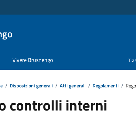
ngo
Vivere Brusnengo
Tra
te
/
Disposizioni generali
/
Atti generali
/
Regolamenti
/
Rego
controlli interni