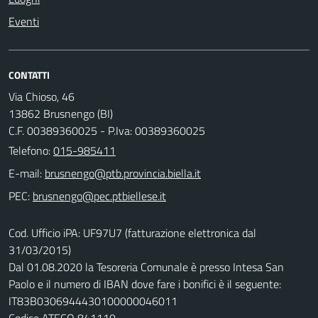
Eventi
CONTATTI
Via Chioso, 46
13862 Brusnengo (BI)
C.F. 00389360025 - P.Iva: 00389360025
Telefono:
015-985411
E-mail:
PEC:
Cod. Ufficio iPA: UF97U7 (fatturazione elettronica dal
31/03/2015)
Dal 01.08.2020 la Tesoreria Comunale è presso Intesa San
Paolo e il numero di IBAN dove fare i bonifici è il seguente:
IT83B0306944430100000046011
Codice ATECO 841110