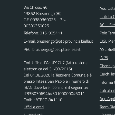
Via Chioso, 46
Ass. Citt
13862 Brusnengo (BI)
Istituto
C.F. 00389360025 - P.Iva:
ACI - Ser
00389360025
Telefono:
015-985411
Polo Tem
E-mail:
CISL Pi
PEC:
ASL Biel
INPS
Cod. Ufficio iPA: UF97U7 (fatturazione
Disoccupa
elettronica dal 31/03/2015)
Cerchi la
Dal 01.08.2020 la Tesoreria Comunale è
presso Intesa San Paolo e il numero di
Informa 
IBAN dove fare i bonifici è il seguente:
Calcola i
IT83B0306944430100000046011
App Appl
Codice ATECO 841110
Uffici e orari
Team Ri
Numeri utili
I Borghi 