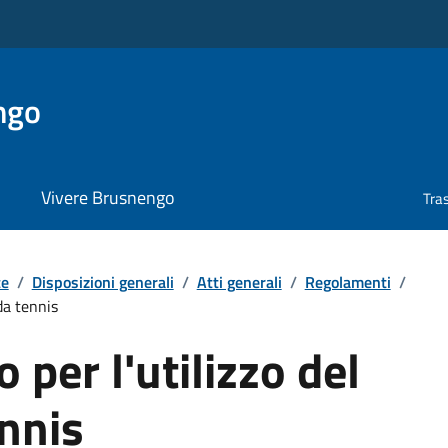
ngo
Vivere Brusnengo
Tra
te
/
Disposizioni generali
/
Atti generali
/
Regolamenti
/
da tennis
per l'utilizzo del
nnis