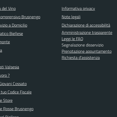
à del Vino
Informativa privacy
 Comprensivo Brusnengo
Note legali
vizio a Domicilio
Dichiarazione di accessibilità
Amministrazione trasparente
atico Biellese
Leggi le FAQ
emonte
Segnalazione disservizio
la
Prenotazione appuntamento
Richiesta d'assistenza
ti Valsesia
voro ?
Giovani Cossato
l tuo Codice Fiscale
e Store
ve Rosse Brusnengo
nel Biellese