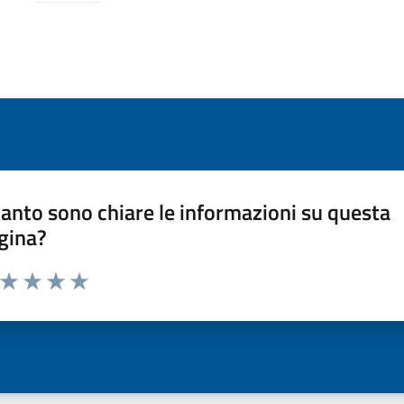
anto sono chiare le informazioni su questa
gina?
a da 1 a 5 stelle la pagina
ta 1 stelle su 5
Valuta 2 stelle su 5
Valuta 3 stelle su 5
Valuta 4 stelle su 5
Valuta 5 stelle su 5