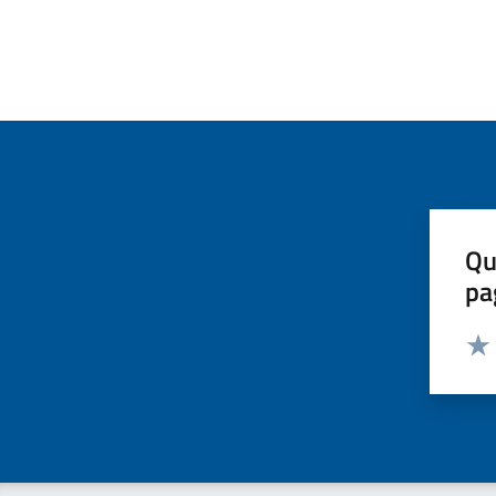
Qu
pa
Valut
Valu