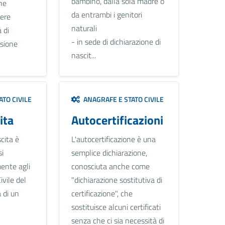
bambino, dalla sola madre o
ne
da entrambi i genitori
sere
naturali
 di
- in sede di dichiarazione di
asione
nascit...
TO CIVILE
ANAGRAFE E STATO CIVILE
ita
Autocertificazioni
cita è
L'autocertificazione è una
si
semplice dichiarazione,
ente agli
conosciuta anche come
ivile del
"dichiarazione sostitutiva di
 di un
certificazione", che
sostituisce alcuni certificati
senza che ci sia necessità di